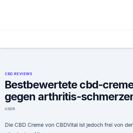
Skip
to
content
CBD REVIEWS
Bestbewertete cbd-crem
gegen arthritis-schmerze
USER
Die CBD Creme von CBDVital ist jedoch frei von de