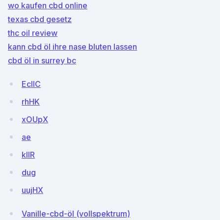
wo kaufen cbd online
texas cbd gesetz
thc oil review
kann cbd öl ihre nase bluten lassen
cbd öl in surrey bc
EcIIC
rhHK
xOUpX
ae
kIIR
dug
uujHX
Vanille-cbd-öl (vollspektrum)