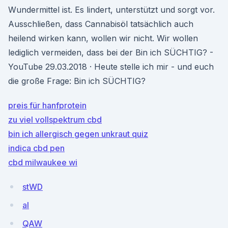
Wundermittel ist. Es lindert, unterstützt und sorgt vor.
Ausschließen, dass Cannabisöl tatsächlich auch
heilend wirken kann, wollen wir nicht. Wir wollen
lediglich vermeiden, dass bei der Bin ich SÜCHTIG? -
YouTube 29.03.2018 · Heute stelle ich mir - und euch
die große Frage: Bin ich SÜCHTIG?
preis für hanfprotein
zu viel vollspektrum cbd
bin ich allergisch gegen unkraut quiz
indica cbd pen
cbd milwaukee wi
stWD
al
QAW