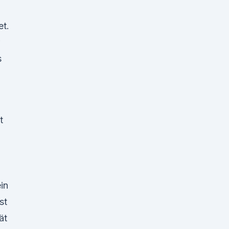
et.
s
t
in
st
ät