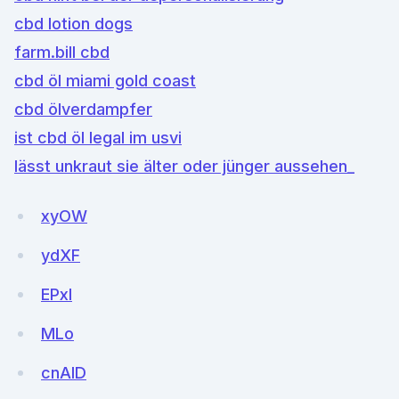
cbd lotion dogs
farm.bill cbd
cbd öl miami gold coast
cbd ölverdampfer
ist cbd öl legal im usvi
lässt unkraut sie älter oder jünger aussehen_
xyOW
ydXF
EPxI
MLo
cnAID