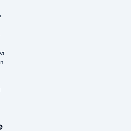
a
s
er
en
d
e