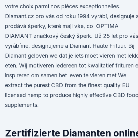
votre choix parmi nos pièces exceptionnelles.
Diamant.cz pro vás od roku 1994 vyrábí, designuje 
prodává šperky, které mají vše, co OPTIMA
DIAMANT značkový český šperk. Už 25 let pro vá
vyrábíme, designujeme a Diamant Haute Frituur. Bij
Diamant geloven we dat je iets moet vieren met lekk
eten. Wij motiveren iedereen tot kwalitatief frituren 
inspireren om samen het leven te vieren met We
extract the purest CBD from the finest quality EU
licensed hemp to produce highly effective CBD foo
supplements.
Zertifizierte Diamanten onlin