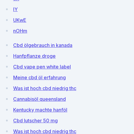
IY
UKwE
nOHm
Cbd ölgebrauch in kanada
Hanfpflanze droge
Cbd vape pen white label
Meine cbd öl erfahrung
Was ist hoch cbd niedrig thc
Cannabisöl queensland
Kentucky machte hanföl
Cbd lutscher 50 mg
Was ist hoch cbd niedrig thc