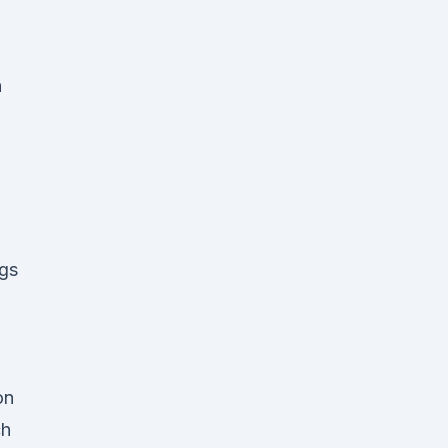
n
ngs
on
ch