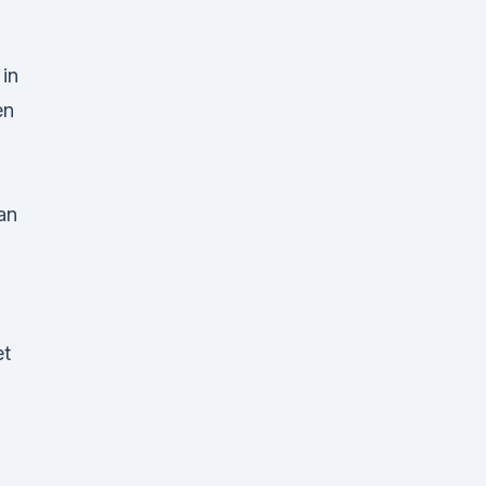
in
en
an
et